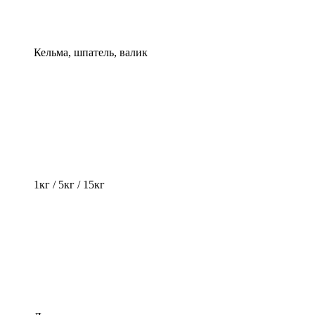
Кельма, шпатель, валик
1кг / 5кг / 15кг