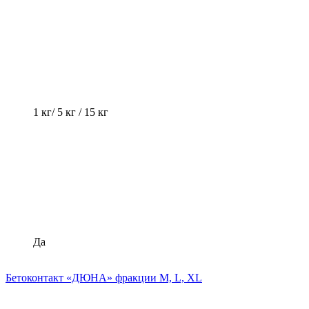
1 кг/ 5 кг / 15 кг
Да
Бетоконтакт «ДЮНА» фракции M, L, XL